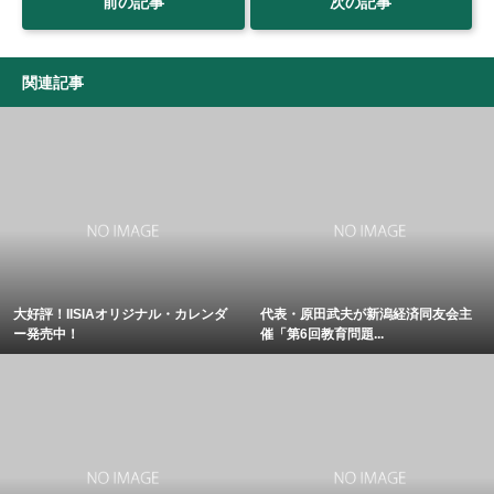
前の記事
次の記事
関連記事
大好評！IISIAオリジナル・カレンダ
代表・原田武夫が新潟経済同友会主
ー発売中！
催「第6回教育問題...