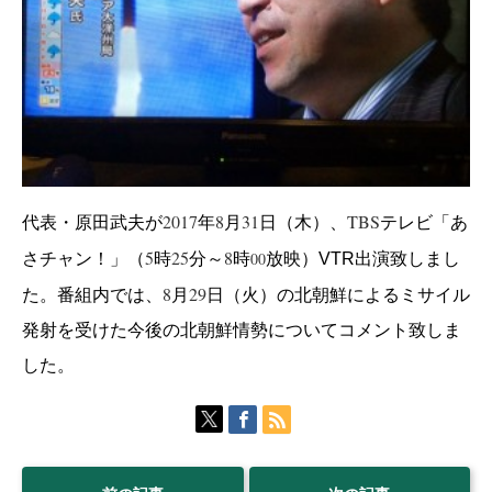
2017
8
31
TBS
代表・原田武夫が
年
月
日（木）、
テレビ「あ
5
25
8
00
さチャン！」（
時
分～
時
放映）VTR出演致しまし
8
29
た。番組内では、
月
日（火）の北朝鮮によるミサイル
発射を受けた今後の北朝鮮情勢についてコメント致しま
した。