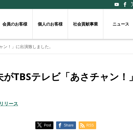
会員のお客様
個人のお客様
社会貢献事業
ニュース
チャン！」に出演致しました。
夫がTBSテレビ「あさチャン！
リリース
Post
Share
RSS