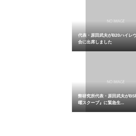
代表・原田武夫がB20ハイレ
合に出席しました
弊研究所代表・原田武夫がBS
曜スクープ』に緊急生...