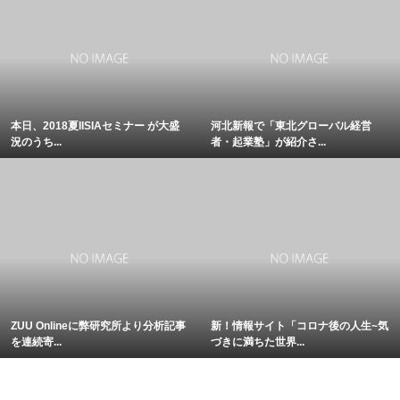
本日、2018夏IISIAセミナー が大盛
河北新報で「東北グローバル経営
況のうち...
者・起業塾」が紹介さ...
ZUU Onlineに弊研究所より分析記事
新！情報サイト「コロナ後の人生~気
を連続寄...
づきに満ちた世界...