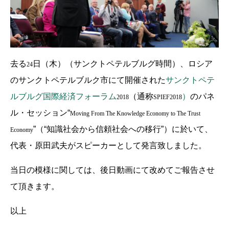
去る
日（木）（サンクトペテルブルグ時間）、ロシア
24
のサンクトペテルブルク市にて開催された
サンクトペテ
ルブルグ国際経済フォーラム
（通称
）
のパネ
2018
SPIEF2018
ル・セッション“
Moving From The Knowledge Economy to The Trust
”（“知識社会から信頼社会への移行”）に於いて、
Economy
代表・原田武夫がスピーカーとして発言致しました。
当日の模様に関しては、後日動画にて改めてご報告させ
て頂きます。
以上