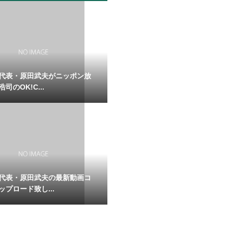
代表・原田武夫がニッポン放
司のOK!C...
代表・原田武夫の最新動画コ
ップロード致し...