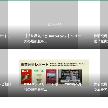
ポート」
【『世界丸ごとBird’s-Eye』】シリー
弊研究所
ズの最新版を...
送『飯田浩
レビ朝日
IISIAマンスリー・レポート2020年5月
弊研究所
号の発売を開...
ラムをア