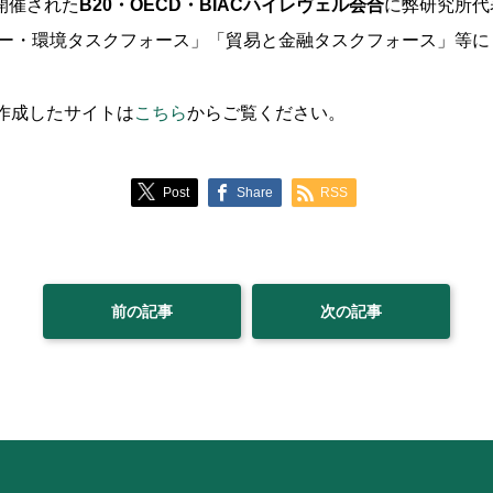
開催された
B20・OECD・BIACハイレヴェル会合
に弊研究所代
ー・環境タスクフォース」「貿易と金融タスクフォース」等に
が作成したサイトは
こちら
からご覧ください。
Post
Share
RSS
前の記事
次の記事