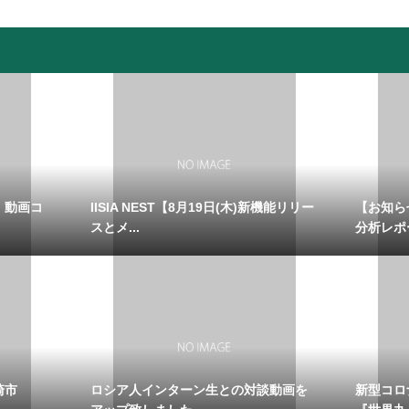
・動画コ
IISIA NEST【8月19日(木)新機能リリー
【お知ら
スとメ...
分析レポー
崎市
ロシア人インターン生との対談動画を
新型コロ