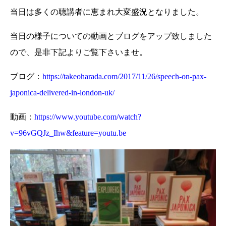
当日は多くの聴講者に恵まれ大変盛況となりました。
当日の様子についての動画とブログをアップ致しました
ので、是非下記よりご覧下さいませ。
ブログ：
https://takeoharada.com/2017/11/26/speech-on-pax-
japonica-delivered-in-london-uk/
動画：
https://www.youtube.com/watch?
v=96vGQJz_Ihw&feature=youtu.be