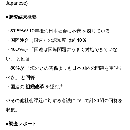
Japanese)
■調査結果概要
・
87.5%
が 10年後の日本社会に不安 を感じている
・国際連合（国連）の認知度 は約
40％
・
46.7%
が 「国連は国際問題にうまく対処できていな
い」 と回答
・
80%
が 「海外との関係よりも日本国内の問題を重視す
べき」 と回答
・国連の
組織改革
を望む声
※その他社会課題に対する意識について計24問の回答を
収集。
■調査レポート