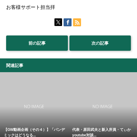
お客様サポート担当拝
前の記事
次の記事
関連記事
【GW動画企画（その４）】「パンデ
代表・原田武夫と新入所員・てぃか
ミックはどうなる...
youtube対談...