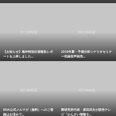
【お知らせ】海外特別出張報告レポ
2016年夏・予測分析シナリオセミナ
ートを上梓しました...
ー収録音声発売...
IISIA公式メルマガ（無料）へのご登
弊研究所代表・原田武夫が読売テレ
録はお済みで...
ビ「かんさい情報ネ...