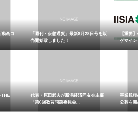
新動画コ
「週刊・仮想通貨」最新8月28日号を販
【重要】
売開始致しました！
ゲマイン
-THE
代表・原田武夫が新潟経済同友会主催
事業規模
「第6回教育問題委員会...
公募を開始