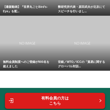
【最新動画】『世界丸ごとBird’s-
弊研究所代表・原田武夫が北京にて
Eye』を配...
スピーチを行いまし...
無料会員制度へのご登録が900名を
世銀／WTO／ICCの「貿易に関する
超えました
グローバル対話...
有料会員の方は
こちら