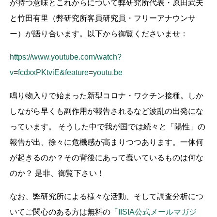
が持つ意味とこれからについて弊研究所代表・原田武夫
と竹田有里（弊研究所客員研究員・フリーアナウンサ
ー）が語り合います。以下から御覧くださいませ：
https://www.youtube.com/watch?
v=fcdxxPKtviE&feature=youtu.be
鳴り物入りで始まった新型コロナ・ワクチン接種。しか
しながら早くも副作用が報告されるなど波乱の出発にな
っています。 そうした中で我が国では続々と「陽性」の
報告が出、徐々に危機感が高まりつつあります。一体何
が起きるのか？その背後にあって蠢いているものは何な
のか？ 是非、御覧下さい！
なお、弊研究所による様々な活動、そして調査分析につ
いてご関心のある方は無料の
「IISIA公式メールマガジ