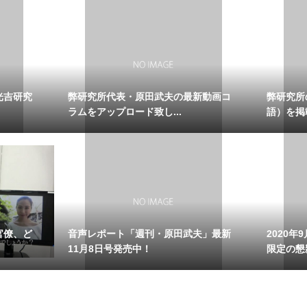
光吉研究
弊研究所代表・原田武夫の最新動画コ
弊研究所
ラムをアップロード致し...
語）を掲
官僚、ど
音声レポート「週刊・原田武夫」最新
2020
11月8日号発売中！
限定の懇親