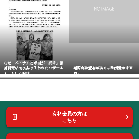
なぜ、ベトナムと米国が「異常」接
【研究ノート】「失われたハザール
国際金融資本が描く「欧州勢の未来
近しているのか？
知られざるダークネットの世界
人」という呪縛
図」
有料会員の方は
こちら