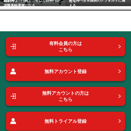
歴史的な「円高」、そして日本円が
あり得べき米国勢のデフォルトに備
28日号
たち
国際基軸通貨になる...
える
有料会員の方は
こちら
無料アカウント登録
無料アカウントの方は
こちら
無料トライアル登録