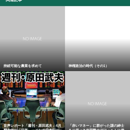
持続可能な農業を求めて
神権政治の時代（その1）
音声レポート「週刊・原田武夫」4月
「赤いマネー」に群がった謎の紳士