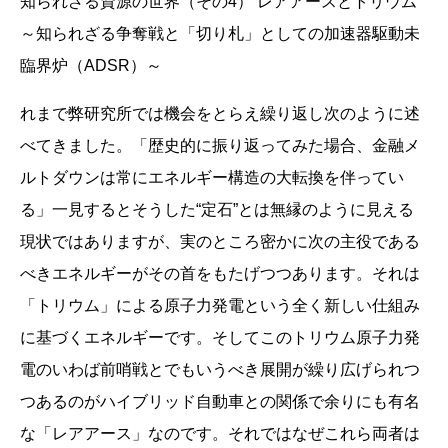
知られざる資源の世界（その4） レアアースとトリウム
～知られざる争奪戦と「切り札」としての加速器駆動未
臨界炉（ADSR）～
れまで弊研究所では機会をとらえ繰り返し次のように述
べてきました。「歴史的に振り返ってみた場合、金融メ
ルトダウンは常にエネルギー構造の大転換を伴ってい
る」一見するとそうした“定石”とは無縁のように見える
現状ではありますが、実のところ密かに次の主役である
べきエネルギーがその首をもたげつつあります。それは
「トリウム」による原子力発電という全く新しい仕組み
に基づくエネルギーです。そしてこのトリウム原子力発
電のいわば前哨戦とでもいうべき展開が繰り広げられつ
つあるのがハイブリッド自動車との関係で余りにも有名
な「レアアース」なのです。それではなぜこれら両者は