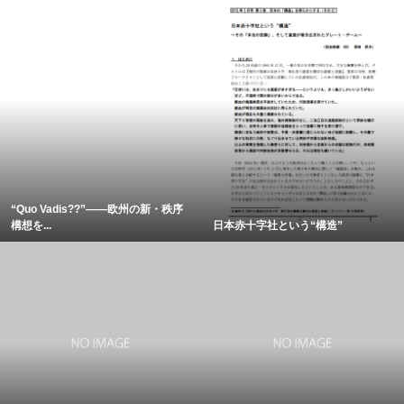
“Quo Vadis??”――欧州の新・秩序
構想を...
日本赤十字社という“構造”