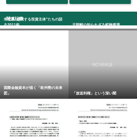
関連記事
米欧系“越境する投資主体”たちの語
る2011年
北朝鮮の知られざる鉱物資源
国際金融資本が描く「欧州勢の未来
図」
「放送利権」という深い闇