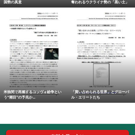
国勢の真意
奪われるウクライナ勢の「黒い土」
米独間で再燃するコソヴォ紛争とい
「買い占められる世界」とグローバ
う“潮目”の予兆か...
ル・エリートたち