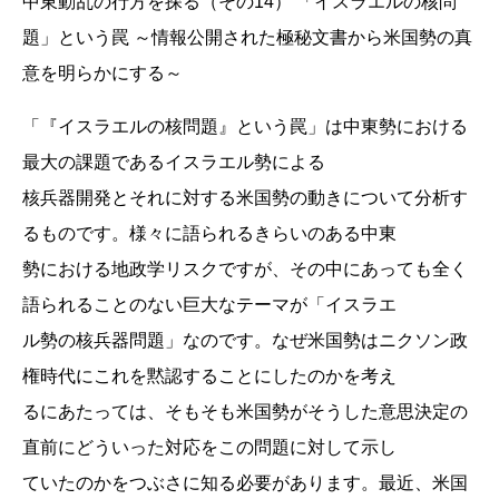
中東動乱の行方を探る（その14） 「イスラエルの核問
題」という罠 ～情報公開された極秘文書から米国勢の真
意を明らかにする～
「『イスラエルの核問題』という罠」は中東勢における
最大の課題であるイスラエル勢による
核兵器開発とそれに対する米国勢の動きについて分析す
るものです。様々に語られるきらいのある中東
勢における地政学リスクですが、その中にあっても全く
語られることのない巨大なテーマが「イスラエ
ル勢の核兵器問題」なのです。なぜ米国勢はニクソン政
権時代にこれを黙認することにしたのかを考え
るにあたっては、そもそも米国勢がそうした意思決定の
直前にどういった対応をこの問題に対して示し
ていたのかをつぶさに知る必要があります。最近、米国