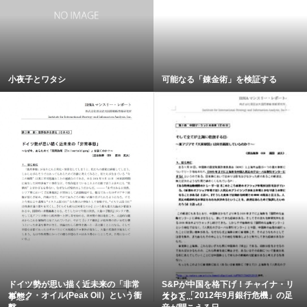
小夜子とワタシ
可能なる「錬金術」を検証する
ドイツ勢が思い描く近未来の「非常
S&Pが中国を格下げ！チャイナ・リ
ピーク・オイル(Peak Oil）という衝
そして「2012年9月銀行危機」の足
事態」
スクと...